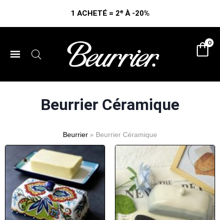
1 ACHETÉ = 2ᵉ À -20%
0
BEURRIER À EAU
BEURRIER EN CÉRAMIQUE
BEURRIER EN VERRE
Beurrier Céramique
Beurrier
»
Beurrier Céramique